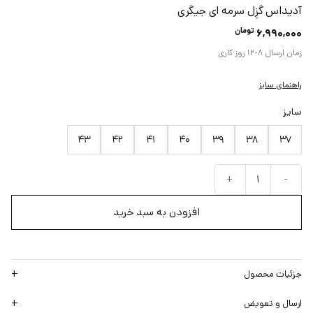
آدیداس گزِل سرمه ای جیگری
تومان
6,990,000
زمان ارسال
۸-۱۲ روز کاری
راهنمای سایز
سایز
43
42
41
40
39
38
37
آدیداس گزِل سرمه ای جیگری عدد
افزودن به سبد خرید
جزئیات محصول
ارسال و تعویض