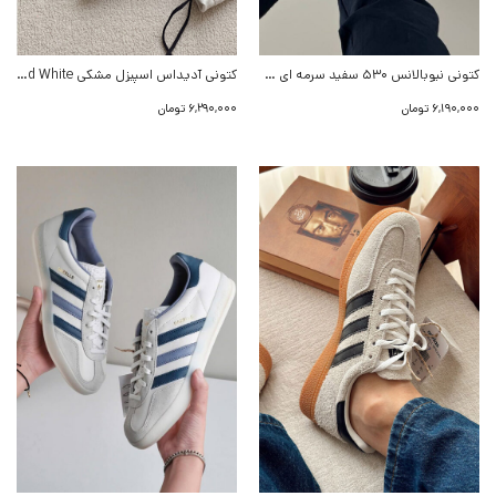
کتونی نیوبالانس 530 سفید سرمه ای New balance 530 White Navy
کتونی آدیداس اسپیزل مشکی Adidas Spezial Black Cloud White
6,190,000
تومان
6,290,000
تومان