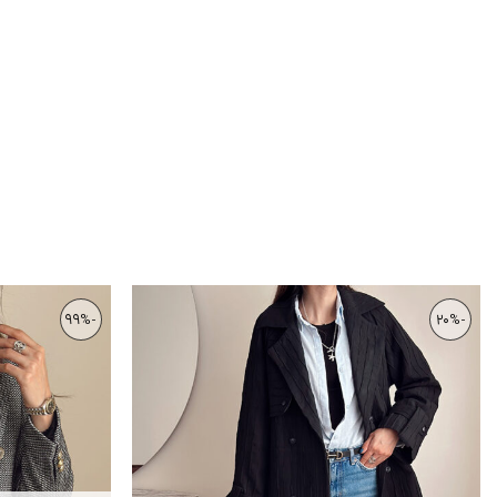
-99%
-20%