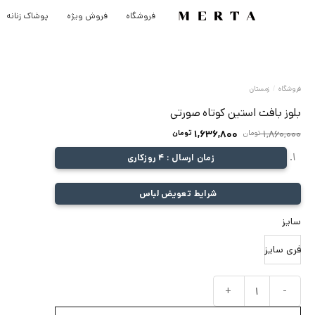
رش
فروشگاه
فروش ویژه
پوشاک زنانه
ه
حتوا
فروشگاه
/
زمستان
بلوز بافت استین کوتاه صورتی
قیمت
قیمت
1,860,000
تومان
1,636,800
تومان
اصلی:
فعلی:
زمان ارسال : 4 روزکاری
1,860,000 تومان
1,636,800 تومان.
بود.
شرایط تعویض لباس
سایز
فری سایز
بلوز بافت استین کوتاه صورتی عدد