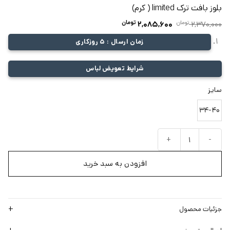
بلوز بافت ترک limited ( کرم)
تومان
قیمت
تومان
قیمت
2,085,600
2,370,000
اصلی:
فعلی:
زمان ارسال : 5 روزکاری
2,370,000 تومان
2,085,600 تومان.
بود.
شرایط تعویض لباس
سایز
34-40
بلوز بافت ترک limited ( کرم) عدد
افزودن به سبد خرید
جزئیات محصول