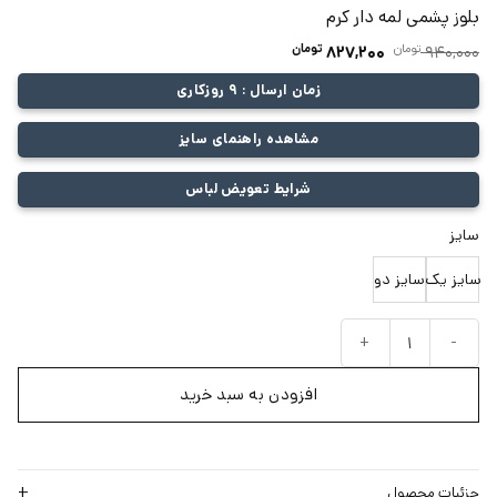
بلوز پشمی لمه دار کرم
تومان
قیمت
تومان
قیمت
827,200
940,000
اصلی:
فعلی:
زمان ارسال : 9 روزکاری
940,000 تومان
827,200 تومان.
بود.
مشاهده راهنمای سایز
شرایط تعویض لباس
سایز
سایز یک
سایز دو
بلوز پشمی لمه دار کرم عدد
افزودن به سبد خرید
جزئیات محصول