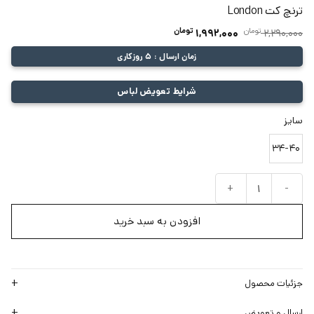
ترنچ کت London
تومان
قیمت
تومان
قیمت
1,992,000
2,290,000
اصلی:
فعلی:
زمان ارسال : 5 روزکاری
2,290,000 تومان
1,992,000 تومان.
بود.
شرایط تعویض لباس
سایز
34-40
ترنچ کت London عدد
افزودن به سبد خرید
جزئیات محصول
ارسال و تعویض