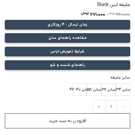
جلیقه لینن Black
تومان
قیمت
تومان
قیمت
671,000
960,000
اصلی:
فعلی:
زمان ارسال : 4 روزکاری
960,000 تومان
671,000 تومان.
بود.
مشاهده راهنمای سایز
شرایط تعویض لباس
راهنمای شست و شو
سایز جلیقه
سایز 34
سایز 36
سایز 38
سایز 40-42
جلیقه لینن Black عدد
افزودن به سبد خرید