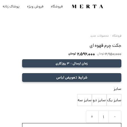
رش
فروشگاه
فروش ویژه
پوشاک زنانه
ه
حتوا
فروشگاه
/
محصولات جدید
جکت چرم قهوه ای
قیمت
قیمت
2,950,000
تومان
2,596,000
تومان
اصلی:
فعلی:
زمان ارسال : 3 روزکاری
2,950,000 تومان
2,596,000 تومان.
بود.
شرایط تعویض لباس
سایز
سایز یک
سایز دو
سایز سه
جکت چرم قهوه ای عدد