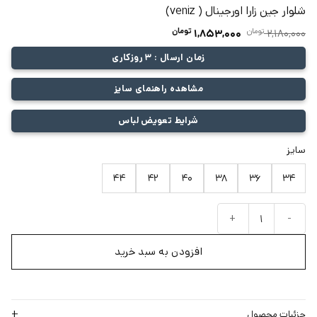
شلوار جین زارا اورجینال ( veniz)
تومان
قیمت
تومان
قیمت
1,853,000
2,180,000
اصلی:
فعلی:
زمان ارسال : 3 روزکاری
2,180,000 تومان
1,853,000 تومان.
بود.
مشاهده راهنمای سایز
شرایط تعویض لباس
سایز
44
42
40
38
36
34
شلوار جین زارا اورجینال ( veniz) عدد
افزودن به سبد خرید
جزئیات محصول