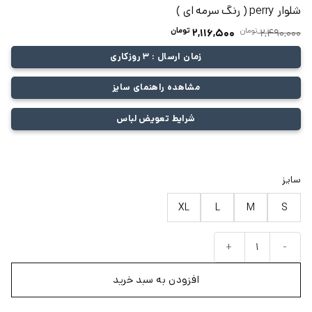
شلوار perry ( رنگ سرمه ای )
تومان
قیمت
تومان
قیمت
2,116,500
2,490,000
اصلی:
فعلی:
زمان ارسال : 3 روزکاری
2,490,000 تومان
2,116,500 تومان.
بود.
مشاهده راهنمای سایز
شرایط تعویض لباس
سایز
XL
L
M
S
شلوار perry ( رنگ سرمه ای ) عدد
افزودن به سبد خرید