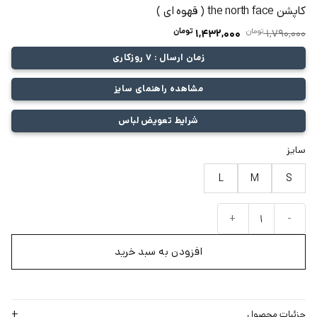
کاپشن the north face ( قهوه ای )
تومان
قیمت
تومان
قیمت
1,432,000
1,790,000
اصلی:
فعلی:
زمان ارسال : 7 روزکاری
1,790,000 تومان
1,432,000 تومان.
بود.
مشاهده راهنمای سایز
شرایط تعویض لباس
سایز
L
M
S
کاپشن the north face ( قهوه ای ) عدد
افزودن به سبد خرید
جزئیات محصول