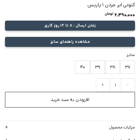
کتونى ایر جردن ١ پاریس
تومان
6,490,000
زمان ارسال : 8 تا 12 روز کاری
مشاهده راهنمای سایز
سایز
40
39
38
37
کتونى ایر جردن ١ پاریس عدد
افزودن به سبد خرید
جزئیات محصول