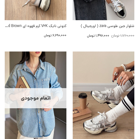
شلوار جین طوسی zara ( اورجینال )
کتونی نایک V2K کرم قهوه ای Nike V2k Run Light Orewood Brown
قیمت
قیمت
1,760,000
تومان
6,690,000
تومان
1,496,000
تومان
اصلی:
فعلی:
1,760,000 تومان
1,496,000 تومان.
بود.
اتمام موجودی