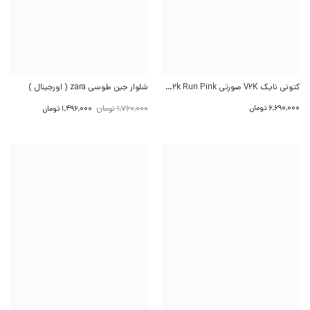
کتونی نایک V2K صورتی Nike V2k Run Pink
شلوار جین طوسی zara ( اورجینال )
قیمت
قیمت
6,690,000
تومان
1,760,000
تومان
1,496,000
تومان
اصلی:
فعلی:
1,760,000 تومان
1,496,000 تومان.
بود.