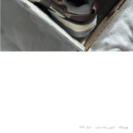
فروشگاه
/
کتونی زنانه جدید
/
نایک V2K