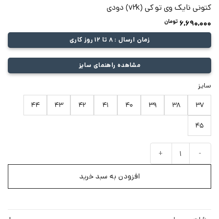
کتونی نایک وی تو کی (v2k) دودی
تومان
6,690,000
زمان ارسال : 8 تا 12 روز کاری
مشاهده راهنمای سایز
سایز
44
43
42
41
40
39
38
37
45
کتونی نایک وی تو کی (v2k) دودی عدد
افزودن به سبد خرید