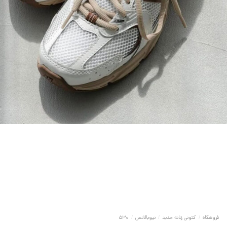
فروشگاه
/
کتونی زنانه جدید
/
نیوبالانس
/
530