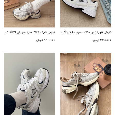
کتونی نیوبالانس 530 سفید مشکی New balance 530 White Black
کتونی نایک V2K سفید نقره ای Nike Run Summit White/Metalic Silver
6,190,000
تومان
6,690,000
تومان