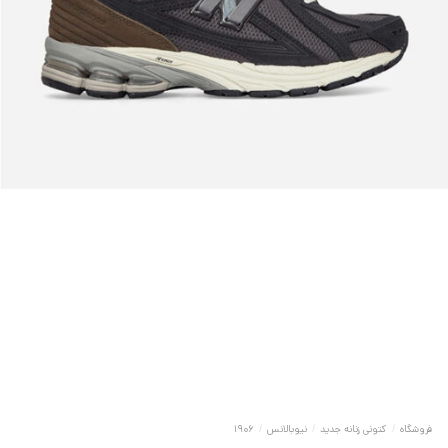
فروشگاه
/
کتونی زنانه جدید
/
نیوبالانس
/
1906