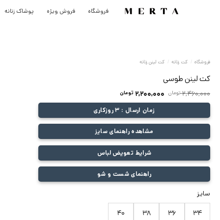
رش
فروشگاه
فروش ویژه
پوشاک زنانه
ه
حتوا
فروشگاه
/
کت زنانه
/
کت لینن زنانه
کت لینن طوسی
قیمت
قیمت
2,460,000
تومان
2,200,000
تومان
اصلی:
فعلی:
زمان ارسال : 3 روزکاری
2,460,000 تومان
2,200,000 تومان.
بود.
مشاهده راهنمای سایز
شرایط تعویض لباس
راهنمای شست و شو
سایز
40
38
36
34