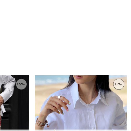
-15%
-12%