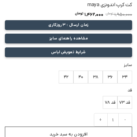
کت کرپ اندونزی maya
تومان
قیمت
تومان
قیمت
1,462,000
1,950,000
اصلی:
فعلی:
زمان ارسال : 3 روزکاری
1,950,000 تومان
1,462,000 تومان.
بود.
مشاهده راهنمای سایز
شرایط تعویض لباس
سایز
42
40
38
36
34
قد
قد 73
قد 78
کت کرپ اندونزی maya عدد
افزودن به سبد خرید