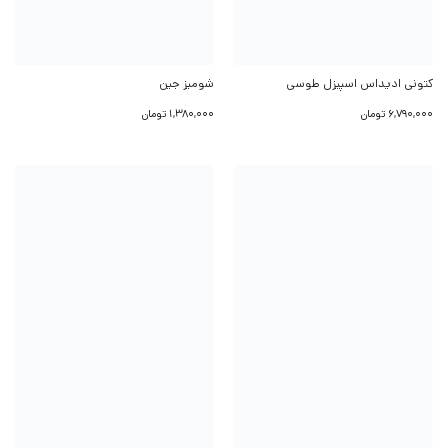
کتونی ادیداس اسپیزل طوسی
شومیز جین
6,790,000
تومان
1,380,000
تومان