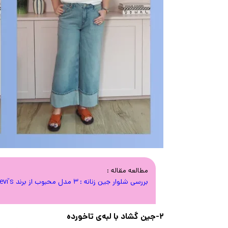
مطالعه مقاله :
بررسی شلوار جین زنانه : 3 مدل محبوب از برند Levi’s
۲-جین گشاد با لبه‌ی تاخورده