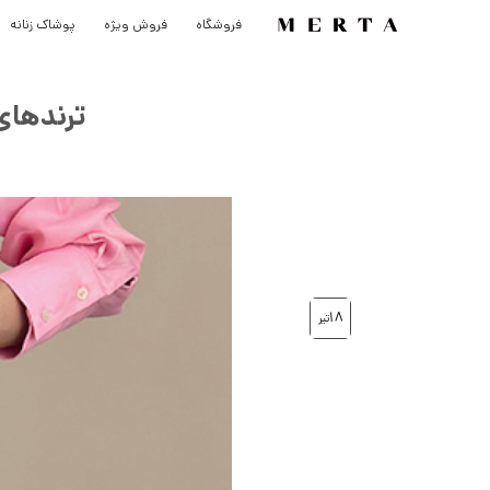
رش
فروشگاه
فروش ویژه
پوشاک زنانه
ه
حتوا
ترندهای
18
تیر